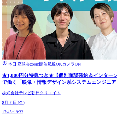
本日
座談会
zoom開催
私服OK
カメラON
★1,000円分特典つき★【個別面談確約＆インタ
で働く「映像・情報デザイン系システムエンジニア
株式会社テレビ朝日クリエイト
8
月
7
日 (金)
17:45~19:33