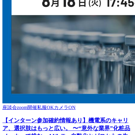
座談会
zoom開催
私服OK
カメラON
【インターン参加確約情報あり】機電系のキャリ
ア、選択肢はもっと広い。 〜“意外な業界”化粧品