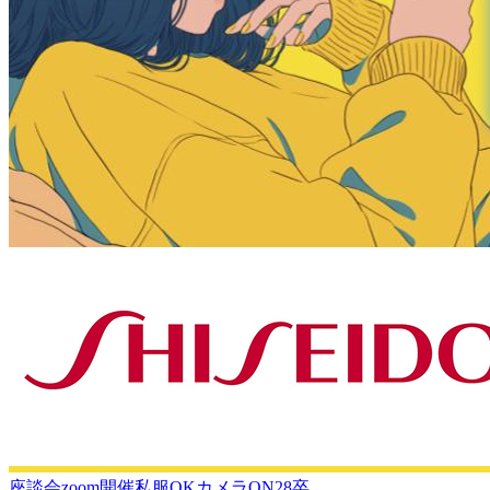
座談会
zoom開催
私服OK
カメラON
28卒