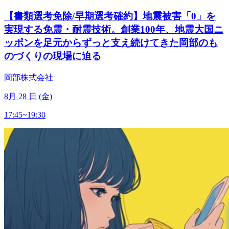
【書類選考免除/早期選考確約】地震被害「0」を
実現する免震・耐震技術。創業100年、地震大国ニ
ッポンを足元からずっと支え続けてきた岡部のも
のづくりの現場に迫る
岡部株式会社
8
月
28
日 (金)
17:45~19:30