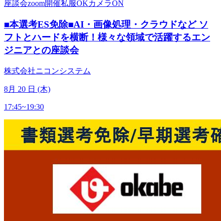
座談会
zoom開催
私服OK
カメラON
■本選考ES免除■AI・画像処理・クラウドなど ソ
フトとハードを横断！様々な領域で活躍するエン
ジニアとの座談会
株式会社ニコンシステム
8
月
20
日 (木)
17:45~19:30