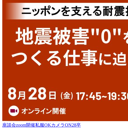
座談会
zoom開催
私服OK
カメラON
28卒