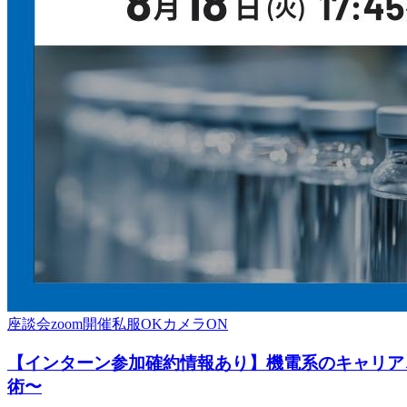
座談会
zoom開催
私服OK
カメラON
【インターン参加確約情報あり】機電系のキャリア、
術〜