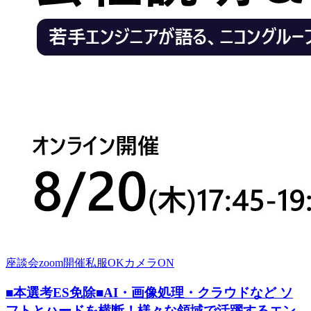
座談会
zoom開催
私服OK
カメラON
■本選考ES免除■AI・画像処理・クラウドなど ソ
フトとハードを横断！様々な領域で活躍するエン