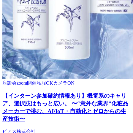
座談会
zoom開催
私服OK
カメラON
【インターン参加確約情報あり】機電系のキャリ
ア、選択肢はもっと広い。 〜“意外な業界”化粧品
メーカーで挑む、AI/IoT・自動化とゼロからの生
産技術〜
ピアス株式会社