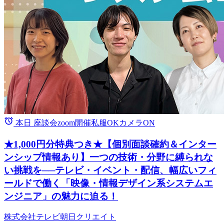
本日
座談会
zoom開催
私服OK
カメラON
★1,000円分特典つき★【個別面談確約＆インター
ンシップ情報あり】一つの技術・分野に縛られな
い挑戦を──テレビ・イベント・配信、幅広いフィ
ールドで働く「映像・情報デザイン系システムエ
ンジニア」の魅力に迫る！
株式会社テレビ朝日クリエイト