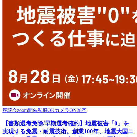
座談会
zoom開催
私服OK
カメラON
28卒
【書類選考免除/早期選考確約】地震被害「0」を
実現する免震・耐震技術。創業100年、地震大国ニ