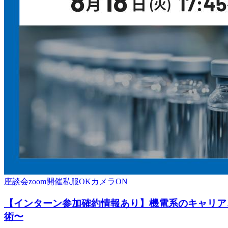
座談会
zoom開催
私服OK
カメラON
【インターン参加確約情報あり】機電系のキャリア、
術〜