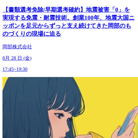
【書類選考免除/早期選考確約】地震被害「0」を
実現する免震・耐震技術。創業100年、地震大国ニ
ッポンを足元からずっと支え続けてきた岡部のも
のづくりの現場に迫る
岡部株式会社
8
月
28
日 (金)
17:45~19:30