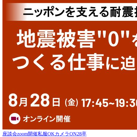
座談会
zoom開催
私服OK
カメラON
28卒