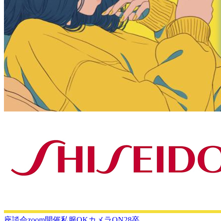
座談会
zoom開催
私服OK
カメラON
28卒