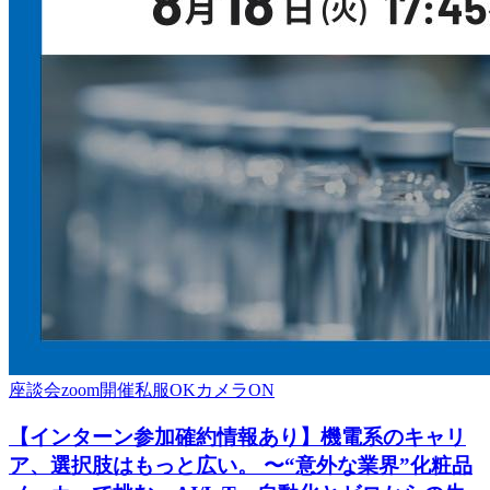
座談会
zoom開催
私服OK
カメラON
【インターン参加確約情報あり】機電系のキャリ
ア、選択肢はもっと広い。 〜“意外な業界”化粧品