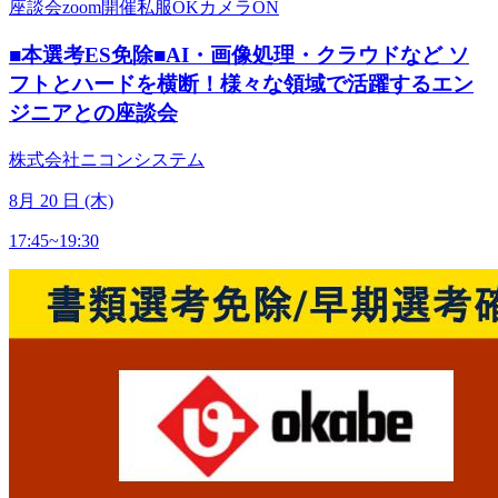
座談会
zoom開催
私服OK
カメラON
■本選考ES免除■AI・画像処理・クラウドなど ソ
フトとハードを横断！様々な領域で活躍するエン
ジニアとの座談会
株式会社ニコンシステム
8
月
20
日 (木)
17:45~19:30