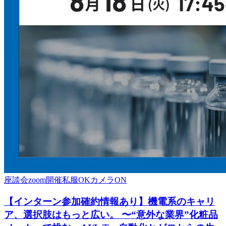
座談会
zoom開催
私服OK
カメラON
【インターン参加確約情報あり】機電系のキャリ
ア、選択肢はもっと広い。 〜“意外な業界”化粧品