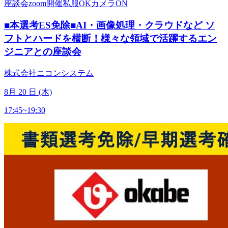
座談会
zoom開催
私服OK
カメラON
■本選考ES免除■AI・画像処理・クラウドなど ソ
フトとハードを横断！様々な領域で活躍するエン
ジニアとの座談会
株式会社ニコンシステム
8
月
20
日 (木)
17:45~19:30