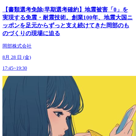
【書類選考免除/早期選考確約】地震被害「0」を
実現する免震・耐震技術。創業100年、地震大国ニ
ッポンを足元からずっと支え続けてきた岡部のも
のづくりの現場に迫る
岡部株式会社
8
月
28
日 (金)
17:45~19:30