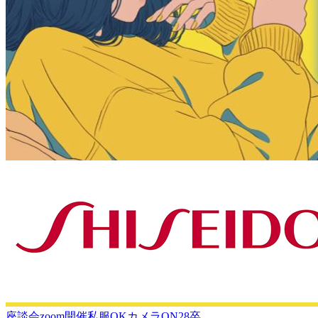
座談会
zoom開催
私服OK
カメラON
28卒