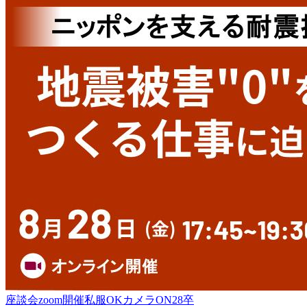
座談会
zoom開催
私服OK
カメラON
28卒