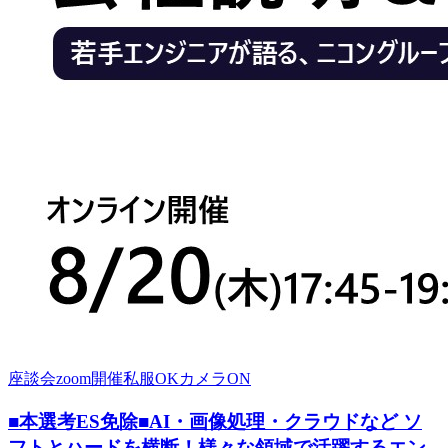
座談会
zoom開催
私服OK
カメラON
■本選考ES免除■AI・画像処理・クラウドなど ソ
フトとハードを横断！様々な領域で活躍するエン