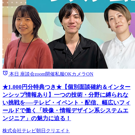
本日
座談会
zoom開催
私服OK
カメラON
★1,000円分特典つき★【個別面談確約＆インター
ンシップ情報あり】一つの技術・分野に縛られな
い挑戦を──テレビ・イベント・配信、幅広いフィ
ールドで働く「映像・情報デザイン系システムエ
ンジニア」の魅力に迫る！
株式会社テレビ朝日クリエイト