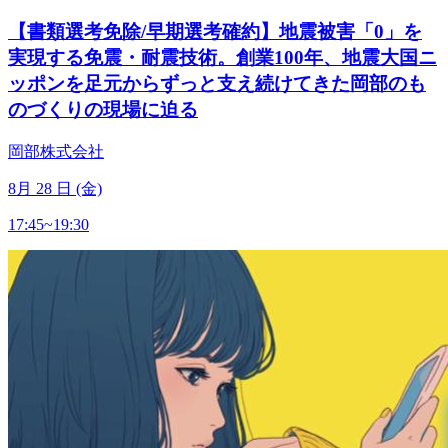
【書類選考免除/早期選考確約】地震被害「0」を
実現する免震・耐震技術。創業100年、地震大国ニ
ッポンを足元からずっと支え続けてきた岡部のも
のづくりの現場に迫る
岡部株式会社
8
月
28
日 (金)
17:45~19:30