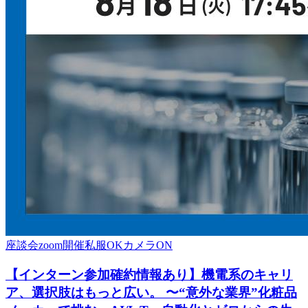
座談会
zoom開催
私服OK
カメラON
【インターン参加確約情報あり】機電系のキャリ
ア、選択肢はもっと広い。 〜“意外な業界”化粧品