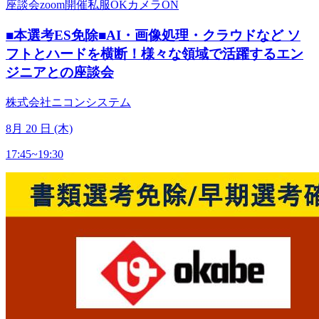
座談会
zoom開催
私服OK
カメラON
■本選考ES免除■AI・画像処理・クラウドなど ソ
フトとハードを横断！様々な領域で活躍するエン
ジニアとの座談会
株式会社ニコンシステム
8
月
20
日 (木)
17:45~19:30