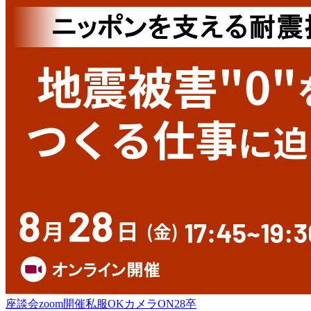
座談会
zoom開催
私服OK
カメラON
28卒