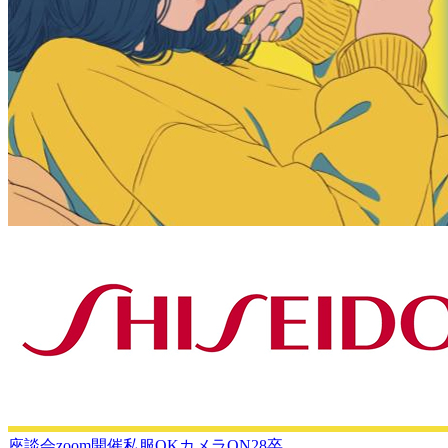
座談会
zoom開催
私服OK
カメラON
28卒