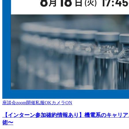
座談会
zoom開催
私服OK
カメラON
【インターン参加確約情報あり】機電系のキャリア、
術〜