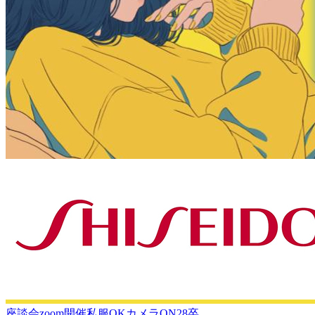
座談会
zoom開催
私服OK
カメラON
28卒