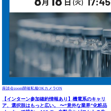
座談会
zoom開催
私服OK
カメラON
【インターン参加確約情報あり】機電系のキャリ
ア、選択肢はもっと広い。 〜“意外な業界”化粧品