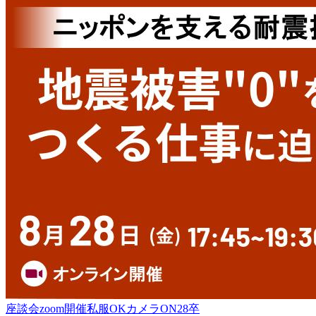
座談会
zoom開催
私服OK
カメラON
28卒