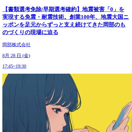
【書類選考免除/早期選考確約】地震被害「0」を
実現する免震・耐震技術。創業100年、地震大国ニ
ッポンを足元からずっと支え続けてきた岡部のも
のづくりの現場に迫る
岡部株式会社
8
月
28
日 (金)
17:45~19:30