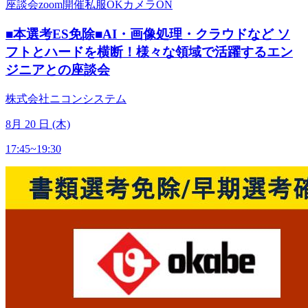
座談会
zoom開催
私服OK
カメラON
■本選考ES免除■AI・画像処理・クラウドなど ソ
フトとハードを横断！様々な領域で活躍するエン
ジニアとの座談会
株式会社ニコンシステム
8
月
20
日 (木)
17:45~19:30